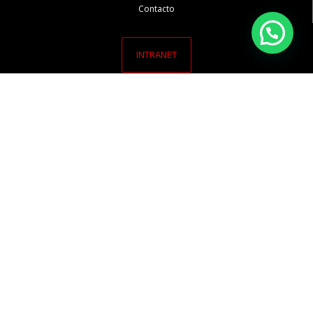
Contacto
INTRANET
Av. Santa Cruz 950, Miraflores, Lima, Perú
Teléfono: 442 – 3434
mail: ventas@decointeriors.pe
Horario de atención:
Lunes a viernes: 10:00 a. m. – 7:30 p. m.
Sábados: 10:00 a. m. – 5:00 p. m.
Miembros de: