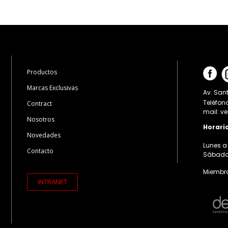
Productos
Marcas Exclusivas
Av. Sant
Teléfon
Contract
mail: v
Nosotros
Horari
Novedades
Lunes a 
Contacto
Sábados:
Miembro
INTRANET