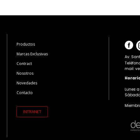
Productos
Marcas Exclusivas
Av. Sant
Teléfon
Contract
mail: v
Nosotros
Horari
Novedades
Lunes a 
Contacto
Sábados:
Miembro
INTRANET