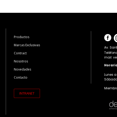
Productos
Marcas Exclusivas
Av. Sant
Teléfon
Contract
mail: v
Nosotros
Horari
Novedades
Lunes a 
Contacto
Sábados:
Miembro
INTRANET