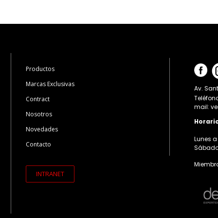
Productos
Marcas Exclusivas
Av. Sant
Teléfon
Contract
mail: v
Nosotros
Horari
Novedades
Lunes a 
Contacto
Sábados:
Miembro
INTRANET