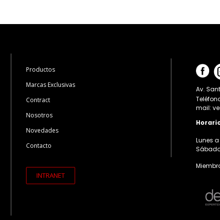
Productos
Marcas Exclusivas
Av. Sant
Teléfon
Contract
mail: v
Nosotros
Horari
Novedades
Lunes a 
Contacto
Sábados:
Miembro
INTRANET