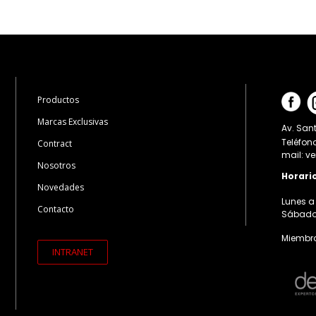
Productos
Marcas Exclusivas
Av. Sant
Teléfon
Contract
mail: v
Nosotros
Horari
Novedades
Lunes a 
Contacto
Sábados:
Miembro
INTRANET