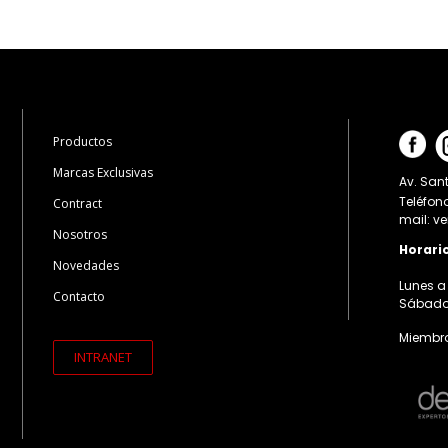
Productos
Marcas Exclusivas
Av. Sant
Teléfon
Contract
mail: v
Nosotros
Horari
Novedades
Lunes a 
Contacto
Sábados:
Miembro
INTRANET