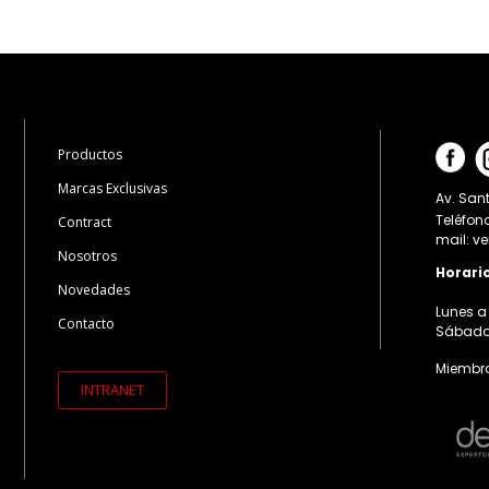
Productos
Marcas Exclusivas
Av. Sant
Teléfon
Contract
mail: v
Nosotros
Horari
Novedades
Lunes a 
Contacto
Sábados:
Miembro
INTRANET