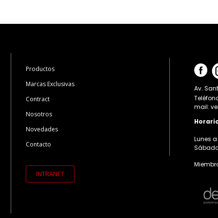
Productos
Marcas Exclusivas
Av. Sant
Teléfon
Contract
mail: v
Nosotros
Horari
Novedades
Lunes a 
Contacto
Sábados:
Miembro
INTRANET