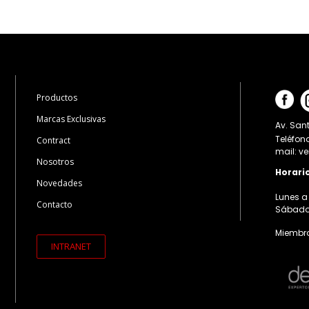
Productos
Marcas Exclusivas
Av. Sant
Teléfon
Contract
mail: v
Nosotros
Horari
Novedades
Lunes a 
Contacto
Sábados:
Miembro
INTRANET