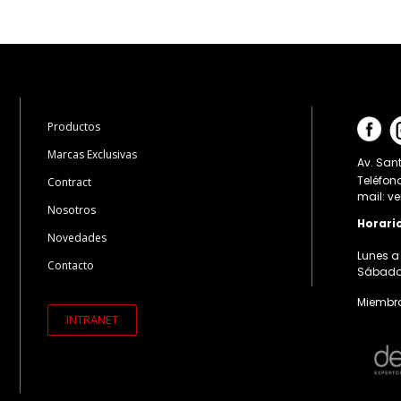
Productos
Marcas Exclusivas
Av. Sant
Teléfon
Contract
mail: v
Nosotros
Horari
Novedades
Lunes a 
Contacto
Sábados:
Miembro
INTRANET