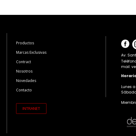
Productos
Marcas Exclusivas
Av. Sant
Teléfon
Contract
mail: v
Nosotros
Horari
Novedades
Lunes a 
Contacto
Sábados:
Miembro
INTRANET