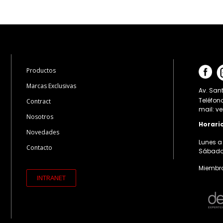
Productos
Marcas Exclusivas
Av. Sant
Teléfon
Contract
mail: v
Nosotros
Horari
Novedades
Lunes a 
Contacto
Sábados:
Miembro
INTRANET