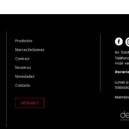
Productos
Marcas Exclusivas
Av. Sant
Teléfon
Contract
mail: v
Nosotros
Horari
Novedades
Lunes a 
Contacto
Sábados:
Miembro
INTRANET