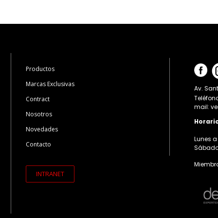
Productos
Marcas Exclusivas
Av. Sant
Teléfon
Contract
mail: v
Nosotros
Horari
Novedades
Lunes a 
Contacto
Sábados:
Miembro
INTRANET