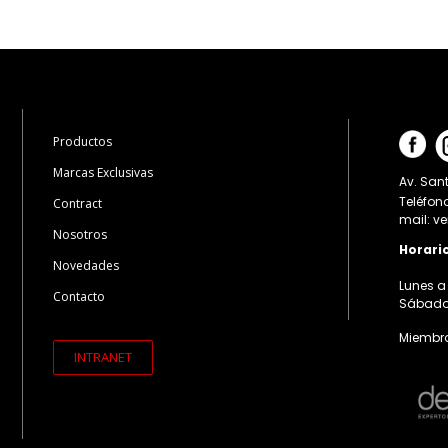
Productos
Marcas Exclusivas
Av. Sant
Teléfon
Contract
mail: v
Nosotros
Horari
Novedades
Lunes a 
Contacto
Sábados:
Miembro
INTRANET