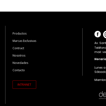
Productos
Marcas Exclusivas
Av. Sant
Teléfon
Contract
mail: v
Nosotros
Horari
Novedades
Lunes a 
Contacto
Sábados:
Miembro
INTRANET