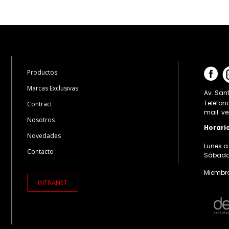
Productos
Marcas Exclusivas
Av. Sant
Teléfon
Contract
mail: v
Nosotros
Horari
Novedades
Lunes a 
Contacto
Sábados:
Miembro
INTRANET