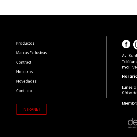
Productos
Marcas Exclusivas
Av. Sant
Teléfon
Contract
mail: v
Nosotros
Horari
Novedades
Lunes a 
Contacto
Sábados:
Miembro
INTRANET