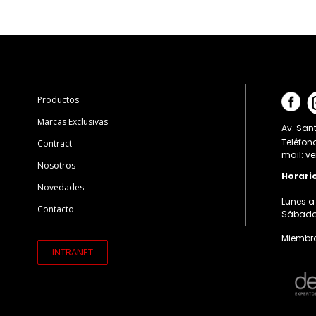
Productos
Marcas Exclusivas
Av. Sant
Teléfon
Contract
mail: v
Nosotros
Horari
Novedades
Lunes a 
Contacto
Sábados:
Miembro
INTRANET