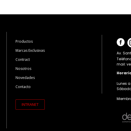
Productos
Marcas Exclusivas
Av. Sant
Teléfon
Contract
mail: v
Nosotros
Horari
Novedades
Lunes a 
Contacto
Sábados:
Miembro
INTRANET