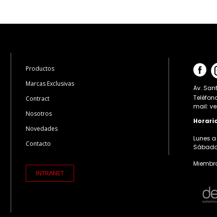
Productos
Marcas Exclusivas
Av. Sant
Teléfon
Contract
mail: v
Nosotros
Horari
Novedades
Lunes a 
Contacto
Sábados:
Miembro
INTRANET