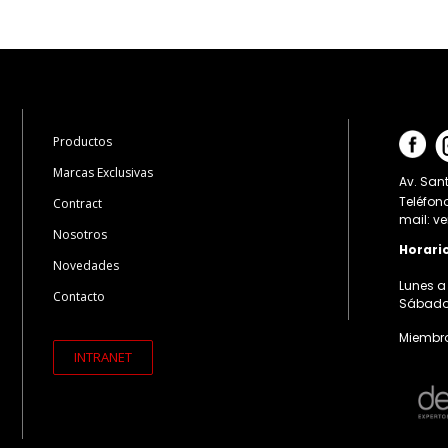
Productos
Marcas Exclusivas
Av. Sant
Teléfon
Contract
mail: v
Nosotros
Horari
Novedades
Lunes a 
Contacto
Sábados:
Miembro
INTRANET