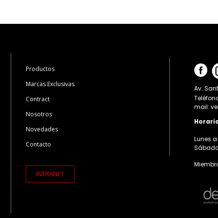
Productos
Marcas Exclusivas
Av. Sant
Teléfon
Contract
mail: v
Nosotros
Horari
Novedades
Lunes a 
Contacto
Sábados:
Miembro
INTRANET