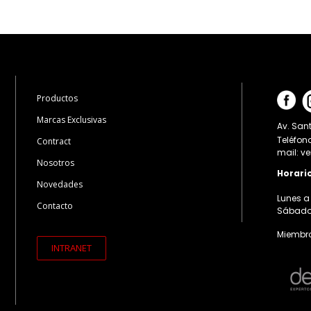
Productos
Marcas Exclusivas
Av. Sant
Teléfon
Contract
mail: v
Nosotros
Horari
Novedades
Lunes a 
Contacto
Sábados:
Miembro
INTRANET