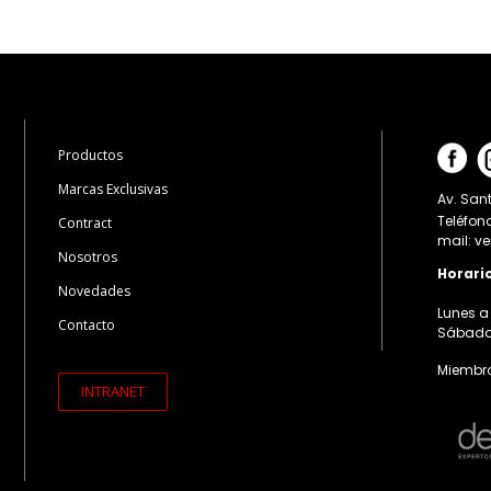
Productos
Marcas Exclusivas
Av. Sant
Teléfon
Contract
mail: v
Nosotros
Horari
Novedades
Lunes a 
Contacto
Sábados:
Miembro
INTRANET