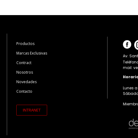
Productos
Marcas Exclusivas
Av. Sant
Teléfon
Contract
mail: v
Nosotros
Horari
Novedades
Lunes a 
Contacto
Sábados:
Miembro
INTRANET