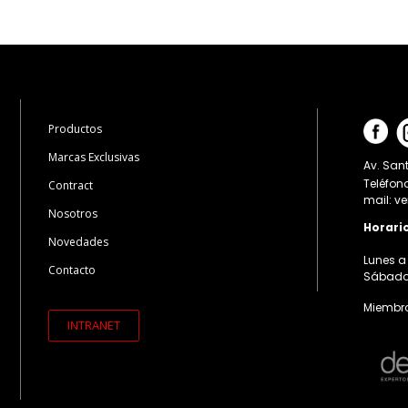
Productos
Marcas Exclusivas
Av. Sant
Teléfon
Contract
mail: v
Nosotros
Horari
Novedades
Lunes a 
Contacto
Sábados:
Miembro
INTRANET