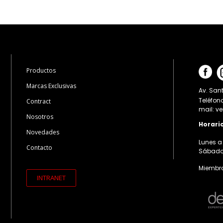
Productos
Marcas Exclusivas
Av. Sant
Teléfon
Contract
mail: v
Nosotros
Horari
Novedades
Lunes a 
Contacto
Sábados:
Miembro
INTRANET