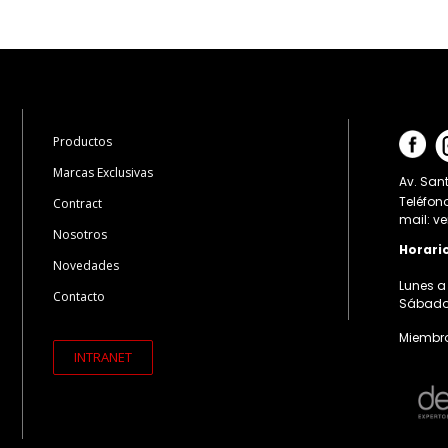
Productos
Marcas Exclusivas
Av. Sant
Teléfon
Contract
mail: v
Nosotros
Horari
Novedades
Lunes a 
Contacto
Sábados:
Miembro
INTRANET