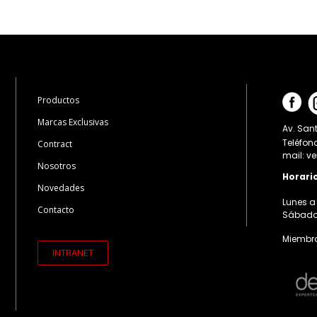
Productos
Marcas Exclusivas
Av. Sant
Teléfon
Contract
mail: v
Nosotros
Horari
Novedades
Lunes a 
Contacto
Sábados:
Miembro
INTRANET