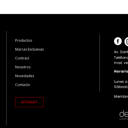
Productos
Marcas Exclusivas
Av. Sant
Teléfon
Contract
mail: v
Nosotros
Horari
Novedades
Lunes a 
Contacto
Sábados:
Miembro
INTRANET