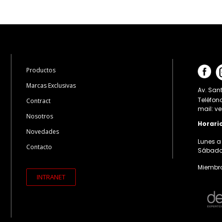
Productos
Marcas Exclusivas
Av. Sant
Teléfon
Contract
mail: v
Nosotros
Horari
Novedades
Lunes a 
Contacto
Sábados:
Miembro
INTRANET