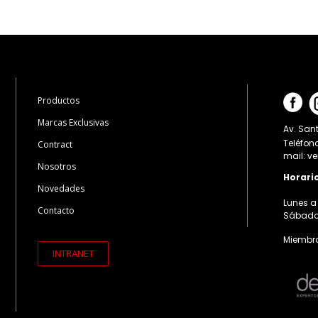
Productos
Marcas Exclusivas
Av. Sant
Teléfon
Contract
mail: v
Nosotros
Horari
Novedades
Lunes a 
Contacto
Sábados:
Miembro
INTRANET