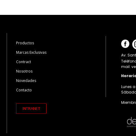
Productos
Marcas Exclusivas
Av. Sant
Teléfon
Contract
mail: v
Nosotros
Horari
Novedades
Lunes a 
Contacto
Sábados:
Miembro
INTRANET