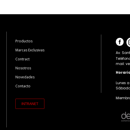
Productos
Marcas Exclusivas
Av. Sant
Teléfon
Contract
mail: v
Nosotros
Horari
Novedades
Lunes a 
Contacto
Sábados:
Miembro
INTRANET