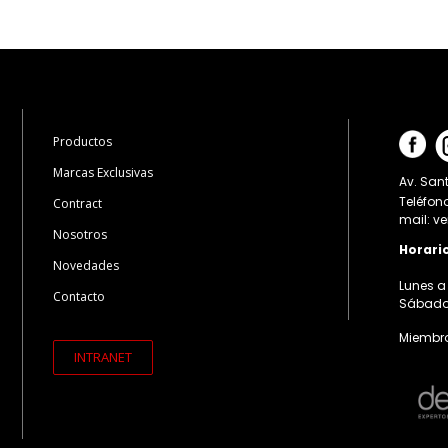
Productos
Marcas Exclusivas
Av. Sant
Teléfon
Contract
mail: v
Nosotros
Horari
Novedades
Lunes a 
Contacto
Sábados:
Miembro
INTRANET