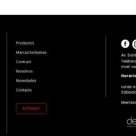
Productos
Marcas Exclusivas
Av. Sant
Teléfon
Contract
mail: v
Nosotros
Horari
Novedades
Lunes a 
Contacto
Sábados:
Miembro
INTRANET