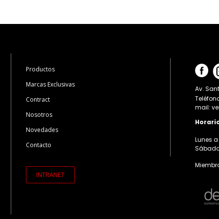
Productos
Marcas Exclusivas
Av. Sant
Teléfon
Contract
mail: v
Nosotros
Horari
Novedades
Lunes a 
Contacto
Sábados:
Miembro
INTRANET