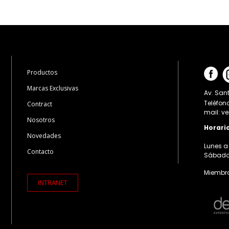
Productos
Marcas Exclusivas
Av. Sant
Teléfon
Contract
mail: v
Nosotros
Horari
Novedades
Lunes a 
Contacto
Sábados:
Miembro
INTRANET