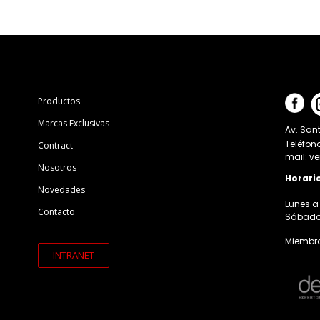
Productos
Marcas Exclusivas
Av. Sant
Teléfon
Contract
mail: v
Nosotros
Horari
Novedades
Lunes a 
Contacto
Sábados:
Miembro
INTRANET