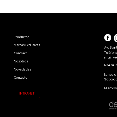
Productos
Marcas Exclusivas
Av. Sant
Teléfon
Contract
mail: v
Nosotros
Horari
Novedades
Lunes a 
Contacto
Sábados:
Miembro
INTRANET