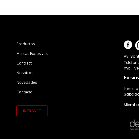
Productos
Marcas Exclusivas
Av. Sant
Teléfon
Contract
mail: v
Nosotros
Horari
Novedades
Lunes a 
Contacto
Sábados:
Miembro
INTRANET