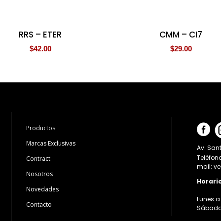
RRS – ETER
CMM – CI7
$
42.00
$
29.00
Productos
Marcas Exclusivas
Av. Sant
Teléfon
Contract
mail: v
Nosotros
Horari
Novedades
Lunes a 
Contacto
Sábados: