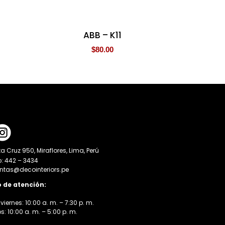
ABB – K11
$
80.00
a Cruz 950, Miraflores, Lima, Perú
o: 442 – 3434
entas@decointeriors.pe
o de atención:
viernes: 10:00 a. m. – 7:30 p. m.
 10:00 a. m. – 5:00 p. m.