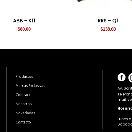
ABB – K11
RRS – Q1
$
80.00
$
138.00
Productos
Marcas Exclusivas
Av. Sant
Teléfon
Contract
mail: v
Nosotros
Horari
Novedades
Lunes a 
Contacto
Sábados: