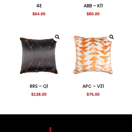
4E
ABB – K11
$
64.00
$
80.00
RRS – Q1
APC – V31
$
138.00
$
76.00