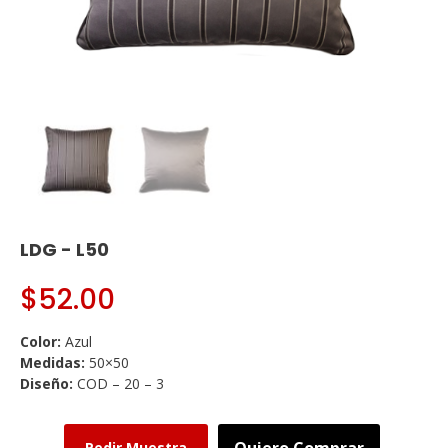
LDG - L50
$
52.00
Color:
Azul
Medidas:
50×50
Diseño:
COD – 20 – 3
Quiero Comprar
Pedir Muestra