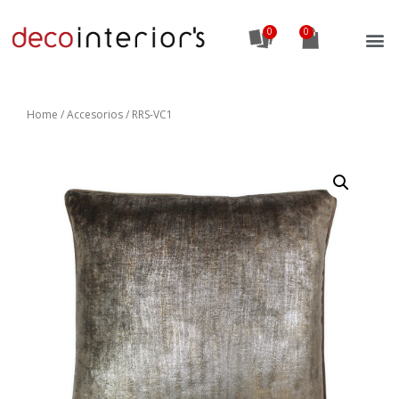
0
Home
/
Accesorios
/ RRS-VC1