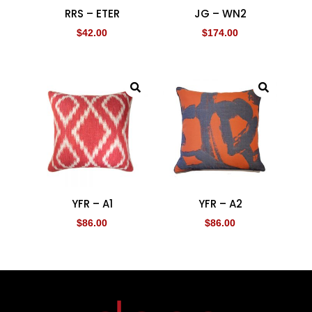
RRS – ETER
JG – WN2
$
42.00
$
174.00
YFR – A1
YFR – A2
$
86.00
$
86.00