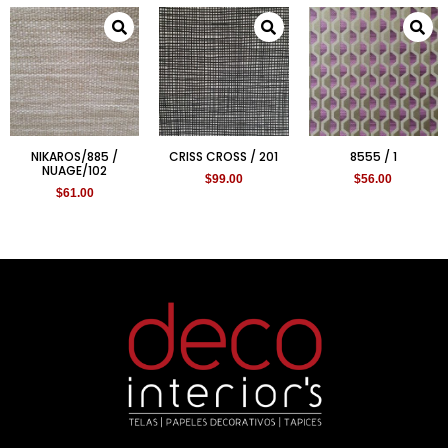
NIKAROS/885 /
CRISS CROSS / 201
8555 / 1
NUAGE/102
$
99.00
$
56.00
$
61.00