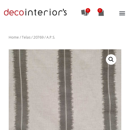
0
Home
/
Telas
/ 20769 / A.P.S.