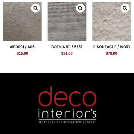
AIB0001 / A06
BOEMIA 911 / 5//3
K-SOUTACHE / IVORY
$
15.00
$
81.00
$
78.00